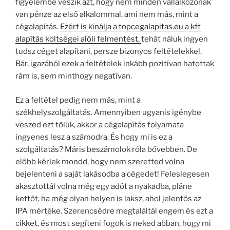
figyelembe veszik azt, hogy nem minden vállalkozónak
van pénze az első alkalommal, ami nem más, mint a
cégalapítás.
Ezért is kínálja a topcegalapitas.eu a kft
alapítás költségei alóli felmentést,
tehát náluk ingyen
tudsz céget alapítani, persze bizonyos feltételekkel.
Bár, igazából ezek a feltételek inkább pozitívan hatottak
rám is, sem minthogy negatívan.
Ez a feltétel pedig nem más, mint a
székhelyszolgáltatás. Amennyiben ugyanis igénybe
veszed ezt tőlük, akkor a cégalapítás folyamata
ingyenes lesz a számodra. És hogy mi is ez a
szolgáltatás? Máris beszámolok róla bővebben. De
előbb kérlek mondd, hogy nem szeretted volna
bejelenteni a saját lakásodba a cégedet! Feleslegesen
akasztottál volna még egy adót a nyakadba, pláne
kettőt, ha még olyan helyen is laksz, ahol jelentős az
IPA mértéke. Szerencsédre megtaláltál engem és ezt a
cikket, és most segíteni fogok is neked abban, hogy mi