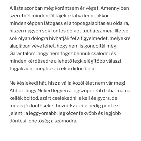
A lista azonban még korántsem ér véget. Amennyiben
szeretnél mindenről tájékoztatva lenni, akkor
mindenképpen látogass el a topcegalapitas.eu oldalra,
hiszen nagyon sok fontos dolgot tudhatsz meg. Illetve
sok olyan dologra hívhatják fel a figyelmedet, melyekre
alapjában véve lehet, hogy nem is gondoltál még.
Garantálom, hogy nem fogsz bennük csalódni és
minden kérdésedre a lehető legkielégítőbb választ
fogják adni, méghozzá rekordidőn belül.
Ne késlekedj hát, hisz a vállalkozói élet nem vár meg!
Ahhoz, hogy Neked legyen a legszuperebb baba-mama
kellék boltod, azért cselekedni is kell és gyors, de
mégis jó döntéseket hozni. Ez a cég pedig pont ezt
jelenti: a leggyorsabb, legkézenfekvőbb és legjobb
döntési lehetőség a számodra.