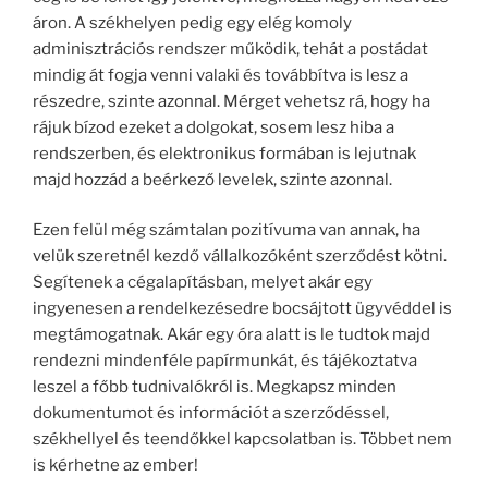
áron. A székhelyen pedig egy elég komoly
adminisztrációs rendszer működik, tehát a postádat
mindig át fogja venni valaki és továbbítva is lesz a
részedre, szinte azonnal. Mérget vehetsz rá, hogy ha
rájuk bízod ezeket a dolgokat, sosem lesz hiba a
rendszerben, és elektronikus formában is lejutnak
majd hozzád a beérkező levelek, szinte azonnal.
Ezen felül még számtalan pozitívuma van annak, ha
velük szeretnél kezdő vállalkozóként szerződést kötni.
Segítenek a cégalapításban, melyet akár egy
ingyenesen a rendelkezésedre bocsájtott ügyvéddel is
megtámogatnak. Akár egy óra alatt is le tudtok majd
rendezni mindenféle papírmunkát, és tájékoztatva
leszel a főbb tudnivalókról is. Megkapsz minden
dokumentumot és információt a szerződéssel,
székhellyel és teendőkkel kapcsolatban is. Többet nem
is kérhetne az ember!