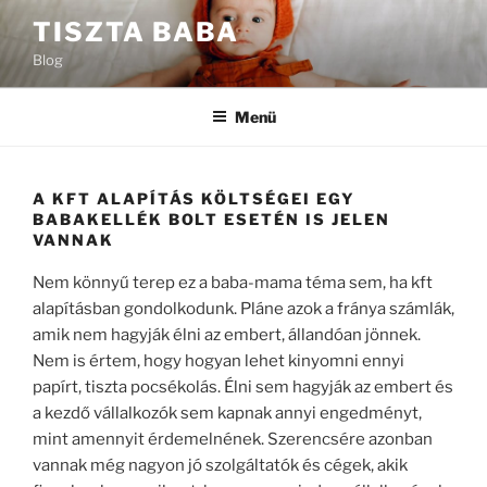
Tartalomhoz
TISZTA BABA
Blog
Menü
A KFT ALAPÍTÁS KÖLTSÉGEI EGY
BABAKELLÉK BOLT ESETÉN IS JELEN
VANNAK
Nem könnyű terep ez a baba-mama téma sem, ha kft
alapításban gondolkodunk. Pláne azok a fránya számlák,
amik nem hagyják élni az embert, állandóan jönnek.
Nem is értem, hogy hogyan lehet kinyomni ennyi
papírt, tiszta pocsékolás. Élni sem hagyják az embert és
a kezdő vállalkozók sem kapnak annyi engedményt,
mint amennyit érdemelnének. Szerencsére azonban
vannak még nagyon jó szolgáltatók és cégek, akik