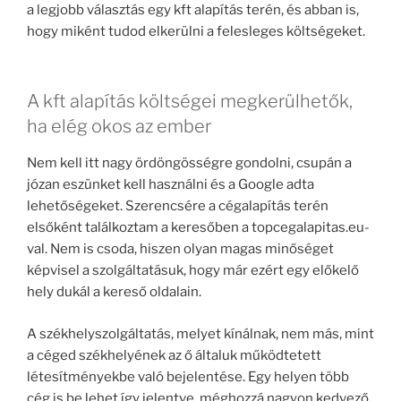
a legjobb választás egy kft alapítás terén, és abban is,
hogy miként tudod elkerülni a felesleges költségeket.
A kft alapítás költségei megkerülhetők,
ha elég okos az ember
Nem kell itt nagy ördöngösségre gondolni, csupán a
józan eszünket kell használni és a Google adta
lehetőségeket. Szerencsére a cégalapítás terén
elsőként találkoztam a keresőben a topcegalapitas.eu-
val. Nem is csoda, hiszen olyan magas minőséget
képvisel a szolgáltatásuk, hogy már ezért egy előkelő
hely dukál a kereső oldalain.
A székhelyszolgáltatás, melyet kínálnak, nem más, mint
a céged székhelyének az ő általuk működtetett
létesítményekbe való bejelentése. Egy helyen több
cég is be lehet így jelentve, méghozzá nagyon kedvező