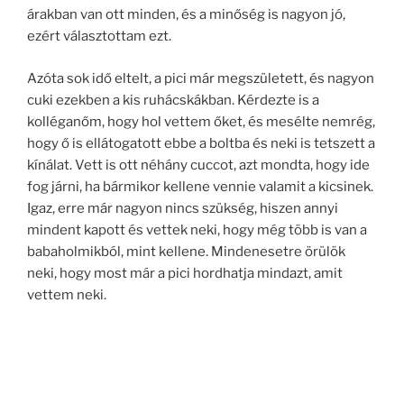
árakban van ott minden, és a minőség is nagyon jó,
ezért választottam ezt.
Azóta sok idő eltelt, a pici már megszületett, és nagyon
cuki ezekben a kis ruhácskákban. Kérdezte is a
kolléganőm, hogy hol vettem őket, és mesélte nemrég,
hogy ő is ellátogatott ebbe a boltba és neki is tetszett a
kínálat. Vett is ott néhány cuccot, azt mondta, hogy ide
fog járni, ha bármikor kellene vennie valamit a kicsinek.
Igaz, erre már nagyon nincs szükség, hiszen annyi
mindent kapott és vettek neki, hogy még több is van a
babaholmikból, mint kellene. Mindenesetre örülök
neki, hogy most már a pici hordhatja mindazt, amit
vettem neki.
Keresés
Keresé