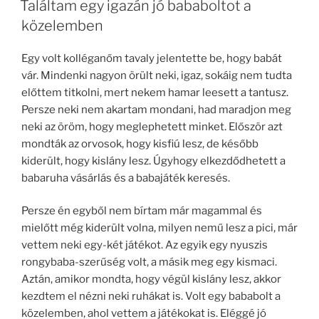
Találtam egy igazán jó bababoltot a
közelemben
Egy volt kolléganőm tavaly jelentette be, hogy babát
vár. Mindenki nagyon örült neki, igaz, sokáig nem tudta
előttem titkolni, mert nekem hamar leesett a tantusz.
Persze neki nem akartam mondani, had maradjon meg
neki az öröm, hogy meglephetett minket. Először azt
mondták az orvosok, hogy kisfiú lesz, de később
kiderült, hogy kislány lesz. Úgyhogy elkezdődhetett a
babaruha vásárlás és a babajáték keresés.
Persze én egyből nem bírtam már magammal és
mielőtt még kiderült volna, milyen nemű lesz a pici, már
vettem neki egy-két játékot. Az egyik egy nyuszis
rongybaba-szerűség volt, a másik meg egy kismaci.
Aztán, amikor mondta, hogy végül kislány lesz, akkor
kezdtem el nézni neki ruhákat is. Volt egy bababolt a
közelemben, ahol vettem a játékokat is. Eléggé jó