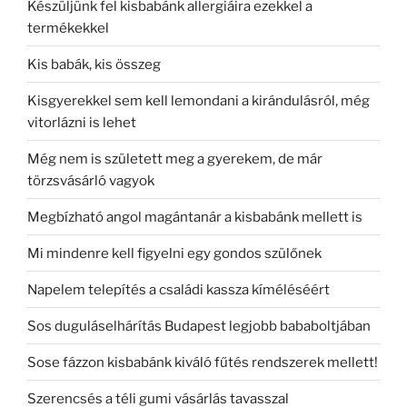
Készüljünk fel kisbabánk allergiáira ezekkel a
termékekkel
Kis babák, kis összeg
Kisgyerekkel sem kell lemondani a kirándulásról, még
vitorlázni is lehet
Még nem is született meg a gyerekem, de már
törzsvásárló vagyok
Megbízható angol magántanár a kisbabánk mellett is
Mi mindenre kell figyelni egy gondos szülőnek
Napelem telepítés a családi kassza kíméléséért
Sos duguláselhárítás Budapest legjobb bababoltjában
Sose fázzon kisbabánk kiváló fűtés rendszerek mellett!
Szerencsés a téli gumi vásárlás tavasszal