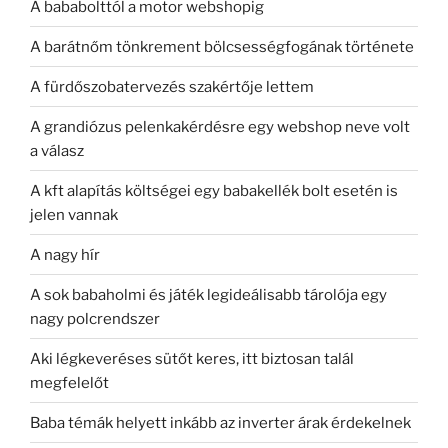
A bababolttól a motor webshopig
A barátnőm tönkrement bölcsességfogának története
A fürdőszobatervezés szakértője lettem
A grandiózus pelenkakérdésre egy webshop neve volt
a válasz
A kft alapítás költségei egy babakellék bolt esetén is
jelen vannak
A nagy hír
A sok babaholmi és játék legideálisabb tárolója egy
nagy polcrendszer
Aki légkeveréses sütőt keres, itt biztosan talál
megfelelőt
Baba témák helyett inkább az inverter árak érdekelnek