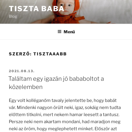
Tartalomhoz
TISZTA BABA
Blog
Menü
SZERZŐ:
TISZTAAABB
BEKÜLDVE:
2021.08.13.
Találtam egy igazán jó bababoltot a
közelemben
Egy volt kolléganőm tavaly jelentette be, hogy babát
vár. Mindenki nagyon örült neki, igaz, sokáig nem tudta
előttem titkolni, mert nekem hamar leesett a tantusz.
Persze neki nem akartam mondani, had maradjon meg
neki az öröm, hogy meglephetett minket. Először azt