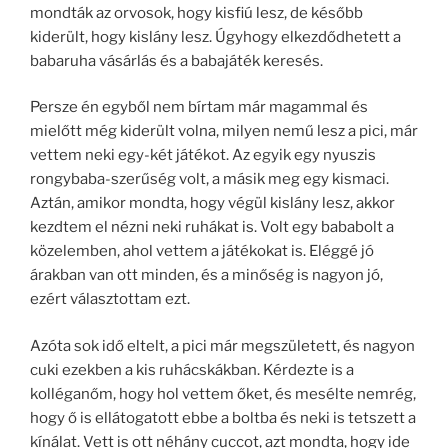
mondták az orvosok, hogy kisfiú lesz, de később
kiderült, hogy kislány lesz. Úgyhogy elkezdődhetett a
babaruha vásárlás és a babajáték keresés.
Persze én egyből nem bírtam már magammal és
mielőtt még kiderült volna, milyen nemű lesz a pici, már
vettem neki egy-két játékot. Az egyik egy nyuszis
rongybaba-szerűség volt, a másik meg egy kismaci.
Aztán, amikor mondta, hogy végül kislány lesz, akkor
kezdtem el nézni neki ruhákat is. Volt egy bababolt a
közelemben, ahol vettem a játékokat is. Eléggé jó
árakban van ott minden, és a minőség is nagyon jó,
ezért választottam ezt.
Azóta sok idő eltelt, a pici már megszületett, és nagyon
cuki ezekben a kis ruhácskákban. Kérdezte is a
kolléganőm, hogy hol vettem őket, és mesélte nemrég,
hogy ő is ellátogatott ebbe a boltba és neki is tetszett a
kínálat. Vett is ott néhány cuccot, azt mondta, hogy ide