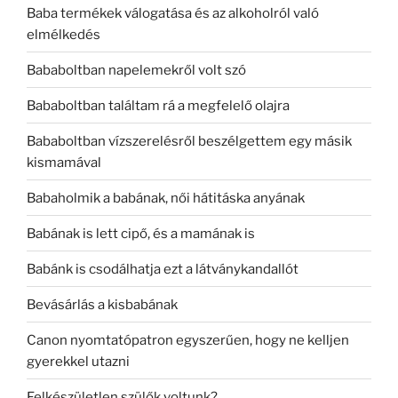
Baba termékek válogatása és az alkoholról való
elmélkedés
Bababoltban napelemekről volt szó
Bababoltban találtam rá a megfelelő olajra
Bababoltban vízszerelésről beszélgettem egy másik
kismamával
Babaholmik a babának, női hátitáska anyának
Babának is lett cipő, és a mamának is
Babánk is csodálhatja ezt a látványkandallót
Bevásárlás a kisbabának
Canon nyomtatópatron egyszerűen, hogy ne kelljen
gyerekkel utazni
Felkészületlen szülők voltunk?