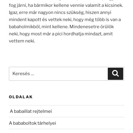
fog járni, ha bármikor kellene vennie valamit a kicsinek.
Igaz, erre már nagyon nincs szükség, hiszen annyi
mindent kapott és vettek neki, hogy még több is van a
babaholmikból, mint kellene. Mindenesetre örülök
neki, hogy most már a pici hordhatja mindazt, amit
vettem neki.
Keresés
Keresé
a
következő
kifejezésre:
OLDALAK
A babaillat rejtelmei
A bababoltok tárhelyei